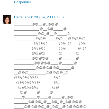
Responder
Hada Isol ♥
20 julio, 2009 05:57
_________@@__@_@@@
_____________@__@@_____@
____________@@_@__@_____@
___________@@@_____@@___@@@@@
__________@@@@______@@_@____@@
_________@@@@_______@@______@_@
_________@@@@_______@_______@
_________@@@@@_____@_______@
__________@@@@@____@______@
___________@@@@@@@______@.
__@@@_________@@@@@_@
@@@@@@@________@@
_@@@@@@@_______@….
__@@@@@@_______@@
___@@_____@_____@____
____@______@____@_____@_@@
_______@@@@_@__@@_@_@@@@@
_____@@@@@@_@_@@__@@@@@@@