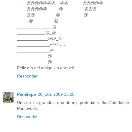
____@@@@@@@__@@______@@@@@
____@@@@@_____@_________@@@
____@@_________@__________@
_____@_________@
_______________@
____________@_@ …
_____________@@_@
______________@@……
______________@
_____________@
_____________@
Feliz día del amigo!Un abrazo!
Responder
Penélope
20 julio, 2009 15:08
Uno de los grandes, uno de mis preferidos. Besiños desde
Pontevedra.
Responder